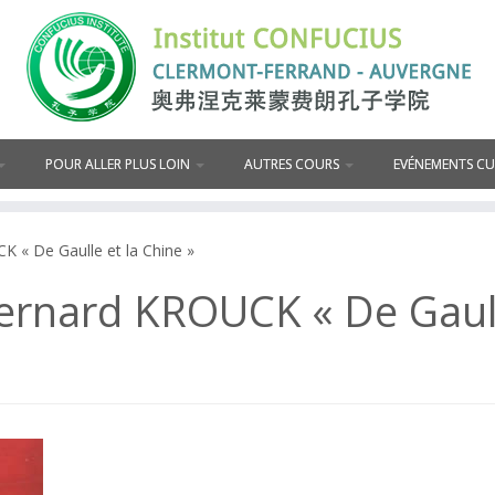
POUR ALLER PLUS LOIN
AUTRES COURS
EVÉNEMENTS C
 « De Gaulle et la Chine »
rnard KROUCK « De Gaulle