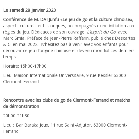
Le samedi 28 janvier 2023
Conf
érence de M. DAI Junfu «L
e jeu de
go et la culture chinoise»
,
aspects culturels et historiques, accompagnés d’une initiation aux
règles du jeu. Dédicaces de son ouvrage,
L’esprit du Go
, avec
Marc Smia, Préface de Jean-Pierre Raffarin, publié chez Descartes
& Ci en mai 2022. N’hésitez pas à venir avec vos enfants pour
découvrir ce jeu d’origine chinoise et devenu mondial ces derniers
temps.
Horaire: 15h00-17h00
Lieu: Maison Internationale Universitaire, 9 rue Kessler 63000
Clermont-Ferrand
Rencontre avec le
s
c
lub
s
de go de Clermont-Ferrand
et matchs
de démonstration
20h00-21h30
Lieu；Bar Baraka Jeux, 11 rue Saint-Adjutor, 63000 Clermont-
Ferrand