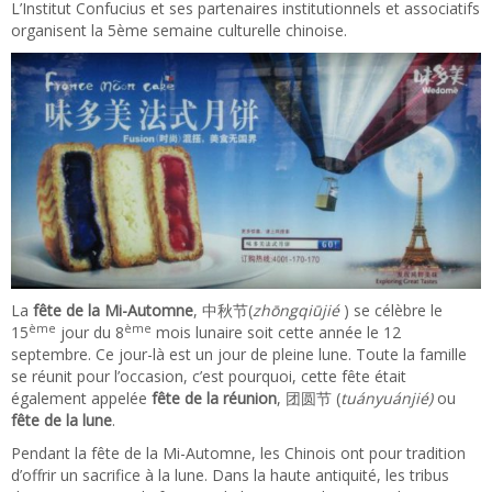
L’Institut Confucius et ses partenaires institutionnels et associatifs
organisent la 5ème semaine culturelle chinoise.
La
fête de la Mi-Automne
, 中秋节(
zhōngqiūjié
) se célèbre le
ème
ème
15
jour du 8
mois lunaire soit cette année le 12
septembre. Ce jour-là est un jour de pleine lune. Toute la famille
se réunit pour l’occasion, c’est pourquoi, cette fête était
également appelée
fête de la réunion
, 团圆节 (
tuányuánjié)
ou
f
ête de la lune
.
Pendant la fête de la Mi-Automne, les Chinois ont pour tradition
d’offrir un sacrifice à la lune. Dans la haute antiquité, les tribus