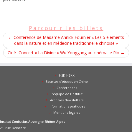
Parcourir les billets
←
Conférence de Madame Annick Fournier « Les 5 éléments
dans la nature et en médecine traditionnelle chinoise »
Ciné- Concert « La Divine » Wu Yonggang au cinéma le Rio
→
HSK-HSKK
Bourses d’études en Chine
Conférences
L’équipe de l’Institut
Archives Newsletters
Informations pratiques
Mentions légales
Institut Confucius Auvergne-Rhône-Alpes
28, rue Delarbre