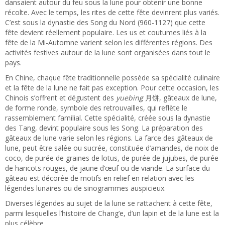
dansaient autour du feu sous la lune pour obtenir une bonne
récolte. Avec le temps, les rites de cette fête devinrent plus variés.
C’est sous la dynastie des Song du Nord (960-1127) que cette
fête devient réellement populaire. Les us et coutumes liés à la
fête de la Mi-Automne varient selon les différentes régions. Des
activités festives autour de la lune sont organisées dans tout le
pays.
En Chine, chaque fête traditionnelle possède sa spécialité culinaire
et la fête de la lune ne fait pas exception. Pour cette occasion, les
Chinois s’offrent et dégustent des
yuebing
月饼, gâteaux de lune,
de forme ronde, symbole des retrouvailles, qui reflète le
rassemblement familial. Cette spécialité, créée sous la dynastie
des Tang, devint populaire sous les Song. La préparation des
gâteaux de lune varie selon les régions. La farce des gâteaux de
lune, peut être salée ou sucrée, constituée d’amandes, de noix de
coco, de purée de graines de lotus, de purée de jujubes, de purée
de haricots rouges, de jaune d’œuf ou de viande. La surface du
gâteau est décorée de motifs en relief en relation avec les
légendes lunaires ou de sinogrammes auspicieux.
Diverses légendes au sujet de la lune se rattachent à cette fête,
parmi lesquelles l’histoire de Chang’e, d’un lapin et de la lune est la
plus célèbre.