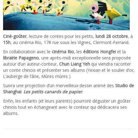
Ciné-goûter
, lecture de contes pour les petits,
lundi 28 octobre
, à
15h
, au cinéma Rio, 178 rue sous les Vignes, Clermont-Ferrand.
En collaboration avec le
cinéma Rio
, les
éditions Hongfei
et la
librairie Papageno
, une après-midi exceptionnelle sera proposée
autour d’un auteur-conteur,
Chun Liang Yeh
qui viendra raconter
un conte chinois et présenter ses albums (Yexian et le soulier d’or,
L’auberge de l’âne, Mûres mûres )
Suivra une projection d’un merveilleux dessin animé des
Studio de
Shanghai
:
Les petits canards de papier
.
Enfin, les enfants (et leurs parents) pourront déguster un goûter
chinois tout en échangeant avec le conteur qui dédicacera ses
albums.