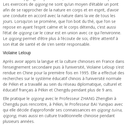
Les exercices de
qigong
ne sont qu’un moyen d’établir un pont
afin de se rapprocher de la nature en corps et en esprit, d’avoir
une conduite en accord avec la nature dans la vie de tous les
jours. Lorsqu’on se promène, que l’on boit du thé, que l’on se
repose en ayant l’esprit calme et le corps détendu, c’est aussi
l’état de
qigong
car le cœur est en union avec ce qui l’environne.
Le
qigong
permet d’être plus à l’écoute de soi, d’être attentif à
son état de santé et de s’en sentir responsable.
Violaine Leloup
Après avoir appris la langue et la culture chinoises en France dans
l’enseignement secondaire puis à l’université, Violaine Leloup s’est
rendue en Chine pour la première fois en 1995. Elle a effectué des
recherches sur le système éducatif chinois à l’université normale
de Pékin et a travaillé au sein du réseau diplomatique, culturel et
éducatif français à Pékin et Chengdu pendant plus de 9 ans. ​
Elle pratique le
qigong
avec le Professeur ZHANG Zhengbin à
Chengdu puis rencontre, à Pékin, le Professeur BAI Yunqiao avec
qui elle décide d’approfondir ses connaissances en
qigong tuina
,
qigong
, mais aussi en culture traditionnelle chinoise pendant
plusieurs années.