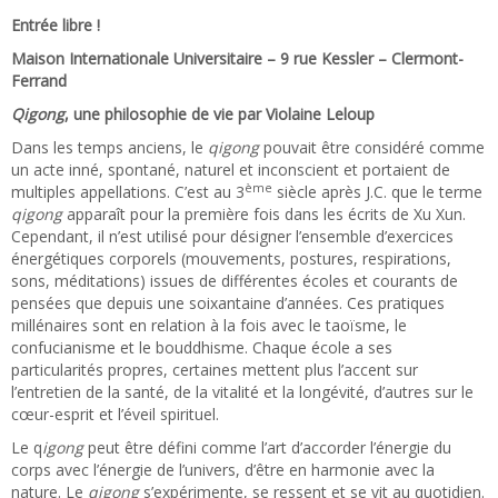
Entrée libre !
Maison Internationale Universitaire – 9 rue Kessler – Clermont-
Ferrand
Qigong
, une philosophie de vie par Violaine Leloup
Dans les temps anciens, le
qigong
pouvait être considéré comme
un acte inné, spontané, naturel et inconscient et portaient de
ème
multiples appellations. C’est au 3
siècle après J.C. que le terme
qigong
apparaît pour la première fois dans les écrits de Xu Xun.
Cependant, il n’est utilisé pour désigner l’ensemble d’exercices
énergétiques corporels (mouvements, postures, respirations,
sons, méditations) issues de différentes écoles et courants de
pensées que depuis une soixantaine d’années. Ces pratiques
millénaires sont en relation à la fois avec le taoïsme, le
confucianisme et le bouddhisme. Chaque école a ses
particularités propres, certaines mettent plus l’accent sur
l’entretien de la santé, de la vitalité et la longévité, d’autres sur le
cœur-esprit et l’éveil spirituel.
Le q
igong
peut être défini comme l’art d’accorder l’énergie du
corps avec l’énergie de l’univers, d’être en harmonie avec la
nature. Le
qigong
s’expérimente, se ressent et se vit au quotidien.