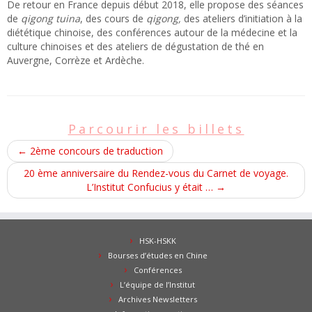
De retour en France depuis début 2018, elle propose des séances
de
qigong tuina
, des cours de
qigong,
des ateliers d’initiation à la
diététique chinoise, des conférences autour de la médecine et la
culture chinoises et des ateliers de dégustation de thé en
Auvergne, Corrèze et Ardèche.
Parcourir les billets
←
2ème concours de traduction
20 ème anniversaire du Rendez-vous du Carnet de voyage.
L’Institut Confucius y était …
→
HSK-HSKK
Bourses d’études en Chine
Conférences
L’équipe de l’Institut
Archives Newsletters