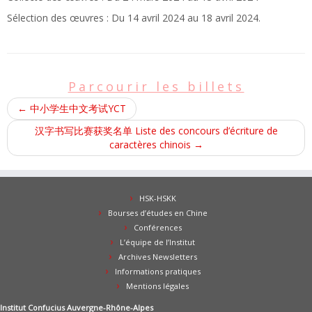
Sélection des œuvres : Du 14 avril 2024 au 18 avril 2024.
Parcourir les billets
←
中小学生中文考试YCT
汉字书写比赛获奖名单 Liste des concours d’écriture de
caractères chinois
→
HSK-HSKK
Bourses d’études en Chine
Conférences
L’équipe de l’Institut
Archives Newsletters
Informations pratiques
Mentions légales
Institut Confucius Auvergne-Rhône-Alpes