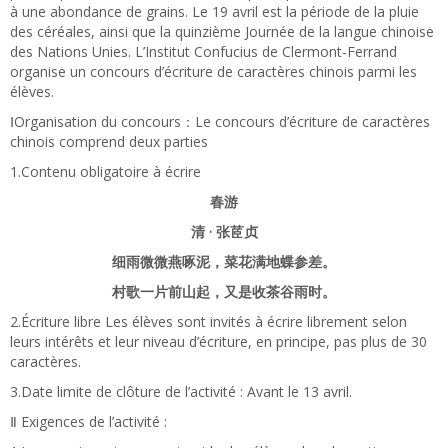
à une abondance de grains. Le 19 avril est la période de la pluie
des céréales, ainsi que la quinzième Journée de la langue chinoise
des Nations Unies. L’Institut Confucius de Clermont-Ferrand
organise un concours d’écriture de caractères chinois parmi les
élèves.
ⅠOrganisation du concours：Le concours d’écriture de caractères
chinois comprend deux parties
1.Contenu obligatoire à écrire
春游
清 · 张茝贞
细雨微微燕啄泥，菜花满地蝶参差。
村歌一片前山起，又是收茶谷雨时。
2.Écriture libre Les élèves sont invités à écrire librement selon
leurs intérêts et leur niveau d’écriture, en principe, pas plus de 30
caractères.
3.Date limite de clôture de l’activité : Avant le 13 avril.
Ⅱ Exigences de l’activité :