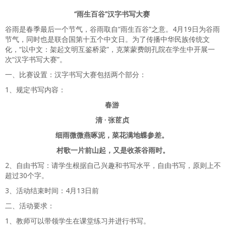
“雨生百谷”汉字书写大赛
谷雨是春季最后一个节气，谷雨取自“雨生百谷”之意。4月19日为谷雨
节气，同时也是联合国第十五个中文日。为了传播中华民族传统文
化，“以中文：架起文明互鉴桥梁”，克莱蒙费朗孔院在学生中开展一
次“汉字书写大赛”。
一、比赛设置：汉字书写大赛包括两个部分：
1、规定书写内容：
春游
清 · 张茝贞
细雨微微燕啄泥，菜花满地蝶参差。
村歌一片前山起，又是收茶谷雨时。
2、自由书写：请学生根据自己兴趣和书写水平，自由书写，原则上不
超过30个字。
3、活动结束时间：4月13日前
二、活动要求：
1、教师可以带领学生在课堂练习并进行书写。