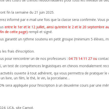
pose des cours de chinois hebdomadaires pour tous les niveaux de d
ont fin la semaine du 21 juin 2025.
erez informé par e-mail une fois que la classe sera confirmée. Vous 
cius
entre le 1er et le 12 juillet, ainsi qu’entre le 2 et le 20 septembre 
fin de cette page)
rempli et signé.
ous garantit un rythme soutenu en petit groupe (minimum 5 élèves, m
les frais d’inscription.
ous pour rencontrer un de nos professeurs :
04 73 14 11 27 ou
contac
 un test de compétences linguistiques en chinois mondialement reco
 activités ouverte à tout adhérent, qui vous permettra de pratiquer le
n livre, un film, le thé, le vin, la porcelaine…
30% sera appliquée pour l’inscription à un deuxième cours par une mê
2024. UCA, site Carnot.