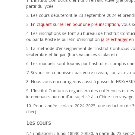
1. L’Institut Confucius Clermont-Ferrand Auvergne pro
partir du lycée.
2. Les cours débuteront le 23 septembre 2024 et prendr
3.
En cliquant sur le lien pour une pré-inscription
, vous s
4. Les inscriptions se font au bureau de l’Institut Confu
ou par la Poste le bulletin d’inscription
(à télécharger en 
5. La méthode d’enseignement de l’Institut Confucius v
septembre et fin juin (hors vacances scolaires)
6. Les manuels sont fournis par l’Institut et compris dans 
7. Si vous ne connaissez pas votre niveau, contactez-n
8. Nous vous encourageons aussi à passer le HSK/HSKK,
9. L’Institut Confucius organisera des coférences et des
intervenants autour d’un sujet lié à la Chine : un voyage, u
10. Pour l’année scolaire 2024-2025, une réduction de 
cher).
Les cours
N1 (Initiation) : lundi 18h30-20h30, à partir du 23 sept.