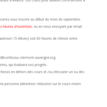
ébutant à Avancé. Les cours pour adultes commencent à
pourrez vous inscrire au début du mois de septembre.
aux heures d’ouverture
, ou en nous envoyant par email
aximum 15 élèves) soit 60 heures de chinois entre
t@confucius-clermont-auvergne.org
nnu, qui évaluera vos progrès.
 chinois en dehors des cours et /ou d’écouter un ou des
me personne (Attention: réduction sur le cours moins