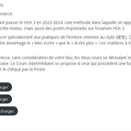
e.
Avancé.
ant passer le HSK 3 en 2023-2024. Une méthode dans laquelle on app
crite mixtes, mais aussi des points importants sur l’examen HSK 3.
 spécialement aux pratiques de l’écriture chinoise au stylo (硬笔). D
e davantage le « bien écrire » que le « écrire plus ». Les matières à
férence, sans considération de votre lieu, les deux cours se déroulan
 base. Le Cours Intermédiaire se propose à ceux qui possèdent une bas
et le chèque par la Poste.
arger
arger
écharger