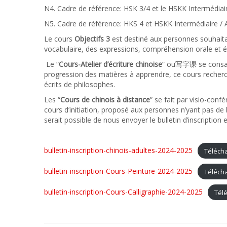
N4. Cadre de référence: HSK 3/4 et le HSKK Intermédiair
N5. Cadre de référence: HKS 4 et HSKK Intermédiaire / 
Le cours
Objectifs 3
est destiné aux personnes souhait
vocabulaire, des expressions, compréhension orale et é
Le “
Cours-Atelier d’écriture chinoise
” ou写字课 se consacre
progression des matières à apprendre, ce cours recherch
écrits de philosophes.
Les “
Cours de chinois à distance
” se fait par visio-con
cours d’initiation, proposé aux personnes n’yant pas de
serait possible de nous envoyer le bulletin d’inscription 
bulletin-inscription-chinois-adultes-2024-2025
Téléch
bulletin-inscription-Cours-Peinture-2024-2025
Téléch
bulletin-inscription-Cours-Calligraphie-2024-2025
Tél