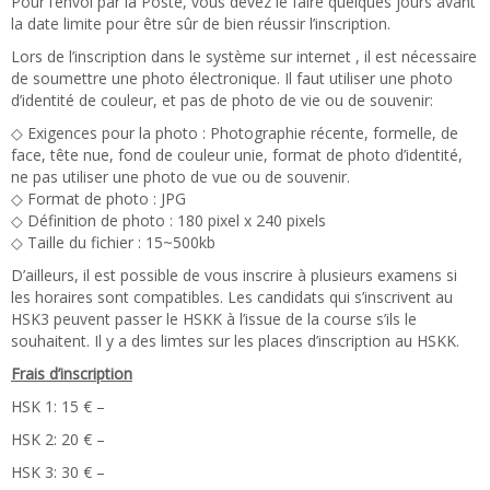
Pour l’envoi par la Poste, vous devez le faire quelques jours avant
la date limite pour être sûr de bien réussir l’inscription.
Lors de l’inscription dans le système sur internet , il est nécessaire
de soumettre une photo électronique. Il faut utiliser une photo
d’identité de couleur, et pas de photo de vie ou de souvenir:
◇ Exigences pour la photo : Photographie récente, formelle, de
face, tête nue, fond de couleur unie, format de photo d’identité,
ne pas utiliser une photo de vue ou de souvenir.
◇ Format de photo : JPG
◇ Définition de photo : 180 pixel x 240 pixels
◇ Taille du fichier : 15~500kb
D’ailleurs, il est possible de vous inscrire à plusieurs examens si
les horaires sont compatibles. Les candidats qui s’inscrivent au
HSK3 peuvent passer le HSKK à l’issue de la course s’ils le
souhaitent. Il y a des limtes sur les places d’inscription au HSKK.
Frais d’inscription
HSK 1: 15 € –
HSK 2: 20 € –
HSK 3: 30 € –